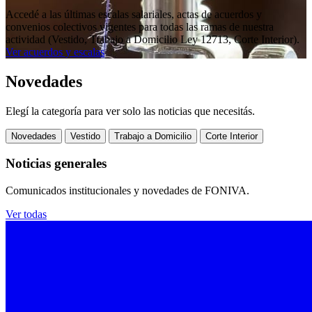
Accedé a las últimas escalas salariales, actas de acuerdos y
convenios colectivos vigentes para todas las ramas de nuestra
actividad (Vestido, Trabajo a Domicilio Ley 12713, Corte Interior).
Ver acuerdos y escalas
Novedades
Elegí la categoría para ver solo las noticias que necesitás.
Novedades
Vestido
Trabajo a Domicilio
Corte Interior
Noticias generales
Comunicados institucionales y novedades de FONIVA.
Ver todas