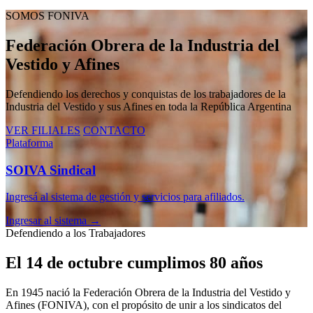
SOMOS FONIVA
Federación Obrera de la Industria del
Vestido y Afines
Defendiendo los derechos y conquistas de los trabajadores de la
Industria del Vestido y sus Afines en toda la República Argentina
VER FILIALES
CONTACTO
Plataforma
SOIVA Sindical
Ingresá al sistema de gestión y servicios para afiliados.
Ingresar al sistema →
Defendiendo a los Trabajadores
El 14 de octubre cumplimos 80 años
En 1945 nació la Federación Obrera de la Industria del Vestido y
Afines (FONIVA), con el propósito de unir a los sindicatos del